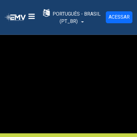
Ir para o conteúdo principal
PORTUGUÊS - BRASIL
ACESSAR
‎(PT_BR)‎
Painel lateral