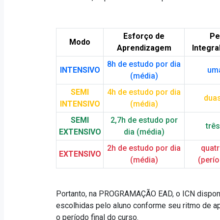
Esforço de
Pe
Modo
Aprendizagem
Integra
8h de estudo por dia
INTENSIVO
um
(média)
SEMI
4h de estudo por dia
dua
INTENSIVO
(média)
SEMI
2,7h de estudo por
trê
EXTENSIVO
dia (média)
2h de estudo por dia
quat
EXTENSIVO
(média)
(perí
Portanto, na PROGRAMAÇÃO EAD, o ICN disponibi
escolhidas pelo aluno conforme seu ritmo de a
o período final do curso.