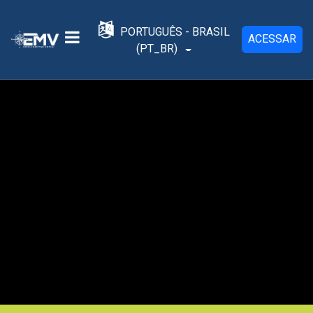
Ir para o conteúdo principal
PORTUGUÊS - BRASIL
ACESSAR
‎(PT_BR)‎
Painel lateral