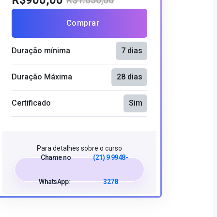
R$900,00
R$1.650,00
Comprar
Duração mínima
7 dias
Duração Máxima
28 dias
Certificado
Sim
Para detalhes sobre o curso
Chame no
(21) 9 9948-
WhatsApp:
3278